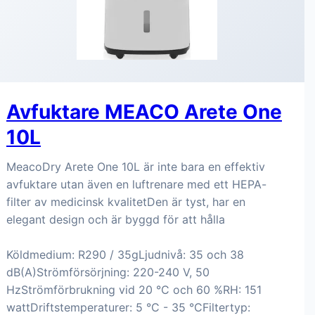
Avfuktare MEACO Arete One
10L
MeacoDry Arete One 10L är inte bara en effektiv
avfuktare utan även en luftrenare med ett HEPA-
filter av medicinsk kvalitetDen är tyst, har en
elegant design och är byggd för att hålla
Köldmedium: R290 / 35gLjudnivå: 35 och 38
dB(A)Strömförsörjning: 220-240 V, 50
HzStrömförbrukning vid 20 °C och 60 %RH: 151
wattDriftstemperaturer: 5 °C - 35 °CFiltertyp: