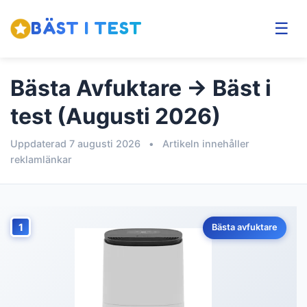
BÄST I TEST
☰
Bästa Avfuktare → Bäst i
test (Augusti 2026)
Uppdaterad 7 augusti 2026
•
Artikeln innehåller
reklamlänkar
1
Bästa avfuktare