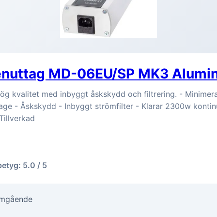
enuttag MD-06EU/SP MK3 Alumi
g kvalitet med inbyggt åskskydd och filtrering. - Minimerar
lage - Åskskydd - Inbyggt strömfilter - Klarar 2300w kontin
Tillverkad
betyg: 5.0 / 5
Omgående