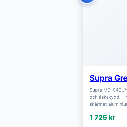
Supra Gr
Supra MD-04EU/SP
och åskskydd. - M
skärmat aluminiu
1 725 kr