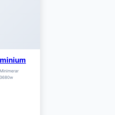
uminium
 Minimerar
r 3680w