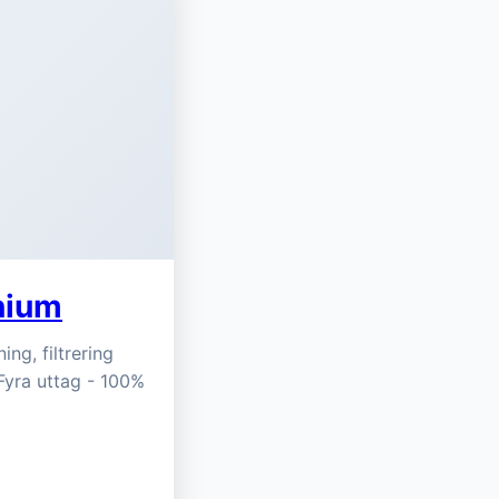
nium
g, filtrering
 Fyra uttag - 100%