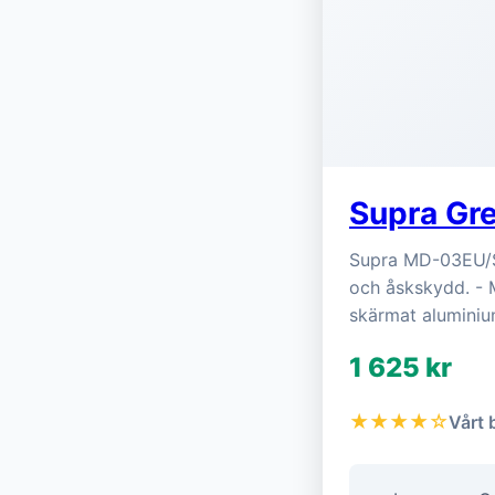
Supra Gr
Supra MD-03EU/SP
och åskskydd. - M
skärmat aluminiu
1 625 kr
★★★★☆
Vårt 