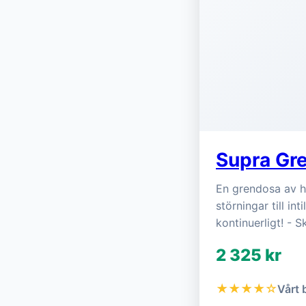
Supra Gr
En grendosa av hö
störningar till i
kontinuerligt! - 
2 325 kr
★★★★☆
Vårt 