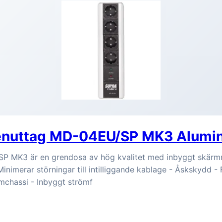
enuttag MD-04EU/SP MK3 Alumi
 MK3 är en grendosa av hög kvalitet med inbyggt skärmnin
inimerar störningar till intilliggande kablage - Åskskydd -
mchassi - Inbyggt strömf