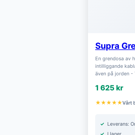
Supra Gr
En grendosa av hö
intilliggande kab
även på jorden - 
1 625 kr
★★★★★
Vårt 
Leverans: 
I lager