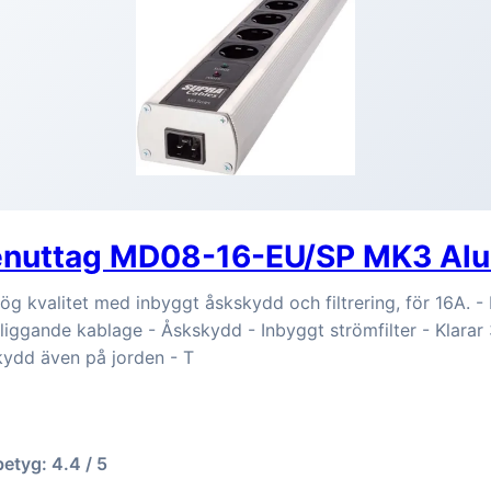
enuttag MD08-16-EU/SP MK3 Al
g kvalitet med inbyggt åskskydd och filtrering, för 16A. -
ntilliggande kablage - Åskskydd - Inbyggt strömfilter - Klara
Skydd även på jorden - T
betyg: 4.4 / 5