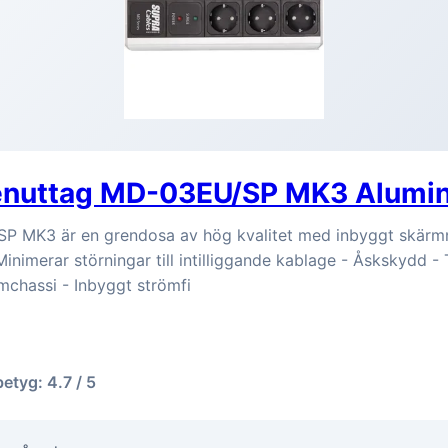
enuttag MD-03EU/SP MK3 Alumi
 MK3 är en grendosa av hög kvalitet med inbyggt skärmnin
inimerar störningar till intilliggande kablage - Åskskydd -
mchassi - Inbyggt strömfi
betyg: 4.7 / 5