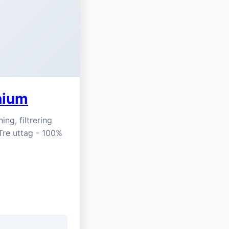
nium
g, filtrering
 Tre uttag - 100%