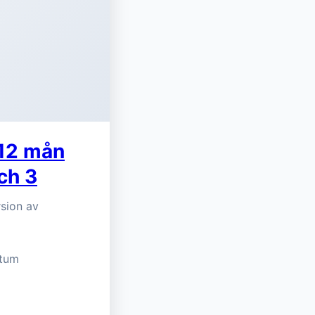
 12 mån
ch 3
rsion av
atum