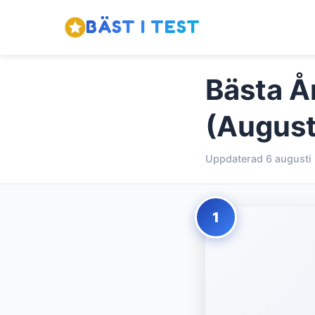
BÄST I TEST
Bästa År
(August
Uppdaterad 6 augusti
1