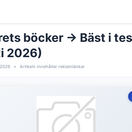
ets böcker → Bäst i tes
i 2026)
 2026
•
Artikeln innehåller reklamlänkar