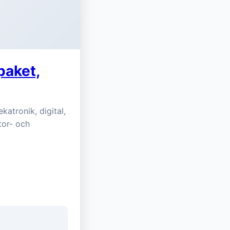
paket,
katronik, digital,
ator- och