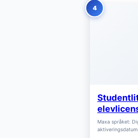
4
Studentli
elevlicen
Maxa språket: Dig
aktiveringsdatum