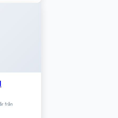
l
år från