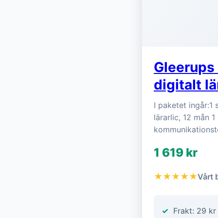
Gleerups 
digitalt l
I paketet ingår:1 
lärarlic, 12 mån 1
kommunikationste
1 619 kr
★★★★★
Vårt 
Frakt: 29 kr