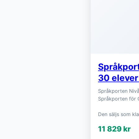
Språkport
30 elever
Språkporten Nivå 
Språkporten för
Den säljs som kla
11 829 kr