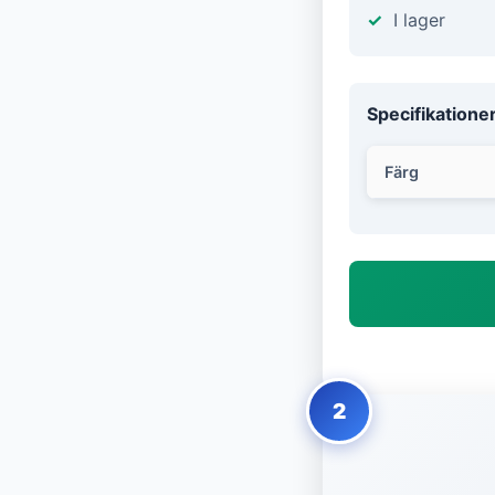
I lager
Specifikatione
Färg
2