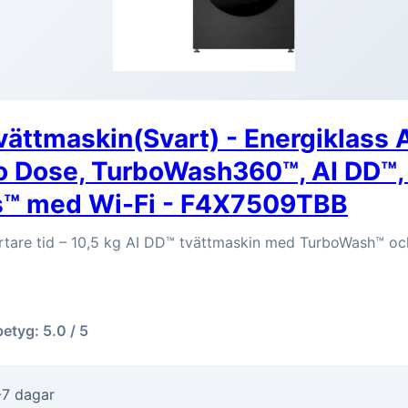
vättmaskin(Svart) - Energiklass 
to Dose, TurboWash360™, AI DD™,
s™ med Wi-Fi - F4X7509TBB
rtare tid – 10,5 kg AI DD™ tvättmaskin med TurboWash™ oc
betyg: 5.0 / 5
-7 dagar