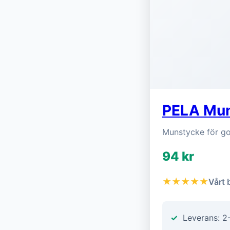
PELA Muns
Munstycke för gol
94 kr
★★★★★
Vårt 
Leverans: 2