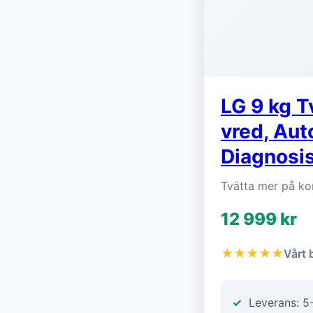
LG 9 kg T
vred, Au
Diagnosi
Tvätta mer på ko
12 999 kr
★★★★★
Vårt 
Leverans: 5