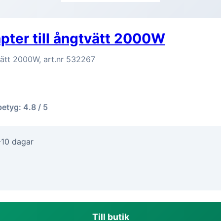
ter till ångtvätt 2000W
vätt 2000W, art.nr 532267
betyg: 4.8 / 5
-10 dagar
Till butik