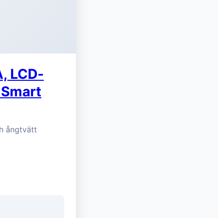
A, LCD-
 Smart
h ångtvätt