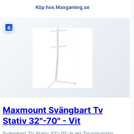
Köp hos Maxgaming.se
6
Maxmount Svängbart Tv
Stativ 32"-70" - Vit
Svängbart TV Stativ 32"-70" är ett TV-golvstativ