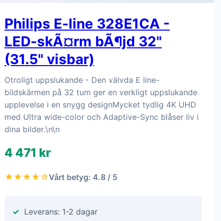
Philips E-line 328E1CA -
LED-skÃ¤rm bÃ¶jd 32"
(31.5" visbar)
Otroligt uppslukande - Den välvda E line-
bildskärmen på 32 tum ger en verkligt uppslukande
upplevelse i en snygg designMycket tydlig 4K UHD
med Ultra wide-color och Adaptive-Sync blåser liv i
dina bilder.\n\n
4 471 kr
★★★★☆
Vårt betyg: 4.8 / 5
Leverans: 1-2 dagar