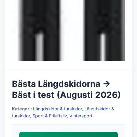
Bästa Längdskidorna →
Bäst i test (Augusti 2026)
Kategori:
Längdskidor & turskidor
,
Längdskidor &
turskidor
,
Sport & Friluftsliv
,
Vintersport