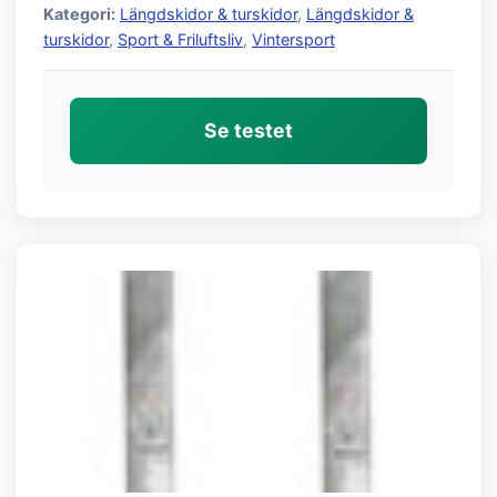
Kategori:
Längdskidor & turskidor
,
Längdskidor &
turskidor
,
Sport & Friluftsliv
,
Vintersport
Se testet