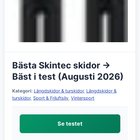
Bästa Skintec skidor →
Bäst i test (Augusti 2026)
Kategori:
Längdskidor & turskidor
,
Längdskidor &
turskidor
,
Sport & Friluftsliv
,
Vintersport
Se testet