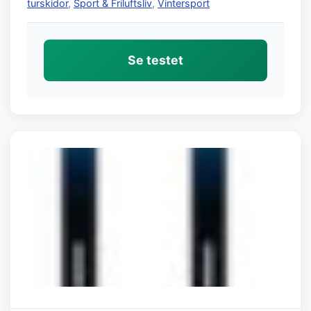
turskidor
,
Sport & Friluftsliv
,
Vintersport
Se testet