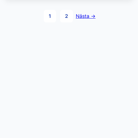
Sidnumrering
1
2
Nästa →
för
inlägg